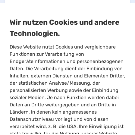
Wir nutzen Cookies und andere
Technologien.
Diese Website nutzt Cookies und vergleichbare
Funktionen zur Verarbeitung von
Endgeräteinformationen und personenbezogenen
Daten. Die Verarbeitung dient der Einbindung von
This is an unofficial Star Citizen fansite, not
Inhalten, externen Diensten und Elementen Dritter,
affiliated with the Cloud Imperium group of
der statistischen Analyse/Messung, der
companies. All content on this site not authored
personalisierten Werbung sowie der Einbindung
by its host or users are property of their
sozialer Medien. Je nach Funktion werden dabei
respective owners.
Daten an Dritte weitergegeben und an Dritte in
Ländern, in denen kein angemessenes
All characters, places, events, ships, and ship
Datenschutzniveau vorliegt und von diesen
designs, and other content originating from Star
verarbeitet wird, z. B. die USA. Ihre Einwilligung ist
Citizen, Squadron 42, or other content produced
stets freiwillig, für die Nutzung unserer Website