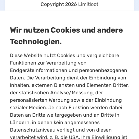
Copyright
2026
Limitloot
Wir nutzen Cookies und andere
Technologien.
Diese Website nutzt Cookies und vergleichbare
Funktionen zur Verarbeitung von
Endgeräteinformationen und personenbezogenen
Daten. Die Verarbeitung dient der Einbindung von
This is an unofficial Star Citizen fansite, not
Inhalten, externen Diensten und Elementen Dritter,
affiliated with the Cloud Imperium group of
der statistischen Analyse/Messung, der
companies. All content on this site not authored
personalisierten Werbung sowie der Einbindung
by its host or users are property of their
sozialer Medien. Je nach Funktion werden dabei
respective owners.
Daten an Dritte weitergegeben und an Dritte in
Ländern, in denen kein angemessenes
All characters, places, events, ships, and ship
Datenschutzniveau vorliegt und von diesen
designs, and other content originating from Star
verarbeitet wird, z. B. die USA. Ihre Einwilligung ist