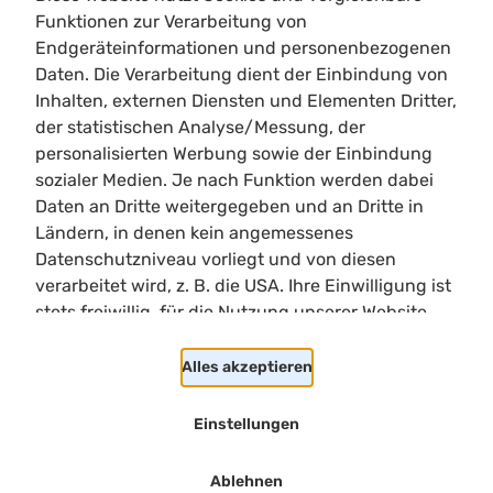
Funktionen zur Verarbeitung von
Endgeräteinformationen und personenbezogenen
Daten. Die Verarbeitung dient der Einbindung von
This is an unofficial Star Citizen fansite, not
Inhalten, externen Diensten und Elementen Dritter,
affiliated with the Cloud Imperium group of
der statistischen Analyse/Messung, der
companies. All content on this site not authored
personalisierten Werbung sowie der Einbindung
by its host or users are property of their
sozialer Medien. Je nach Funktion werden dabei
respective owners.
Daten an Dritte weitergegeben und an Dritte in
Ländern, in denen kein angemessenes
All characters, places, events, ships, and ship
Datenschutzniveau vorliegt und von diesen
designs, and other content originating from Star
verarbeitet wird, z. B. die USA. Ihre Einwilligung ist
Citizen, Squadron 42, or other content produced
stets freiwillig, für die Nutzung unserer Website
or created by its publishers or developers, are the
nicht erforderlich und kann jederzeit auf unserer
property of Cloud Imperium Rights LLC and Cloud
Seite abgelehnt oder widerrufen werden.
Alles akzeptieren
Imperium Rights Limited.
Star Citizen®,
Roberts Space Industries
® and
Einstellungen
Cloud Imperium® are registered trademarks of
Cloud Imperium Rights LLC
Ablehnen