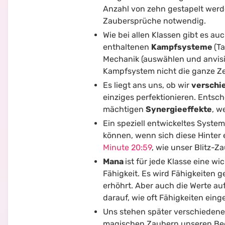
Anzahl von zehn gestapelt werd
Zaubersprüche notwendig.
Wie bei allen Klassen gibt es au
enthaltenen
Kampfsysteme
(T
Mechanik (auswählen und anvisi
Kampfsystem nicht die ganze Zei
Es liegt ans uns, ob wir
verschi
einziges perfektionieren. Entsch
mächtigen
Synergieeffekte
, w
Ein speziell entwickeltes Syste
können, wenn sich diese Hinter 
Minute 20:59
, wie unser Blitz-
Mana
ist für jede Klasse eine w
Fähigkeit. Es wird Fähigkeiten 
erhöhrt. Aber auch die Werte a
darauf, wie oft Fähigkeiten ein
Uns stehen später verschiedene
magischen Zaubern unseren Bed