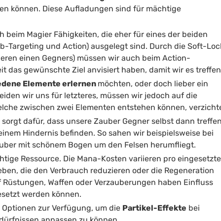
en können. Diese Aufladungen sind für mächtige
ch beim Magier Fähigkeiten, die eher für eines der beiden
ab-Targeting und Action) ausgelegt sind. Durch die Soft-Loc
eren einen Gegners) müssen wir auch beim Action-
t das gewünschte Ziel anvisiert haben, damit wir es treffen
edene Elemente erlernen
möchten, oder doch lieber ein
eiden wir uns für letzteres, müssen wir jedoch auf die
elche zwischen zwei Elementen entstehen können, verzicht
m sorgt dafür, dass unsere Zauber Gegner selbst dann treffe
einem Hindernis befinden. So sahen wir beispielsweise bei
Zauber mit schönem Bogen um den Felsen herumfliegt.
ichtige Ressource. Die Mana-Kosten variieren pro eingesetzt
geben, die den Verbrauch reduzieren oder die Regeneration
uf Rüstungen, Waffen oder Verzauberungen haben Einfluss
gesetzt werden können.
 Optionen zur Verfügung, um die
Partikel-Effekte
bei
ürfnissen anpassen zu können.