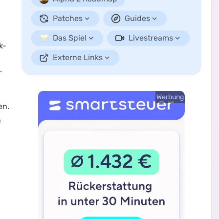
Patches
Guides
Das Spiel
Livestreams
k-
Externe Links
.
Werbung
en.
n
e