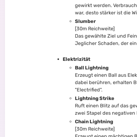
gewirkt werden. Verbrauch
war, desto stärker ist die W
Slumber
[30m Reichweite]
Das gewählte Ziel und Fein
Jeglicher Schaden, der ein
Elektrizität
Ball Lightning
Erzeugt einen Ball aus Elek
dabei berühren, erhalten B
"Electrified".
Lightning Strike
Ruft einen Blitz auf das g
zwei Stapel des negativen E
Chain Lightning
[30m Reichweite]
Erzeugt einen mächtigen Bl