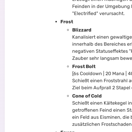
Feinden in der Umgebung B
"Electrified" verursacht.
Frost
Blizzard
Kanalisiert einen gewalti
innerhalb des Bereiches e
negativen Statuseffektes 
Zauber sehr langsam bew
Frost Bolt
[6s Cooldown | 20 Mana | 
Schießt einen Froststrahl 
Ziel beim Aufprall 2 Stapel
Cone of Cold
Schießt einen Kältekegel i
getroffenen Feind einen Sta
ein Feld aus Eisminen, di
zusätzlichen Frostschaden 