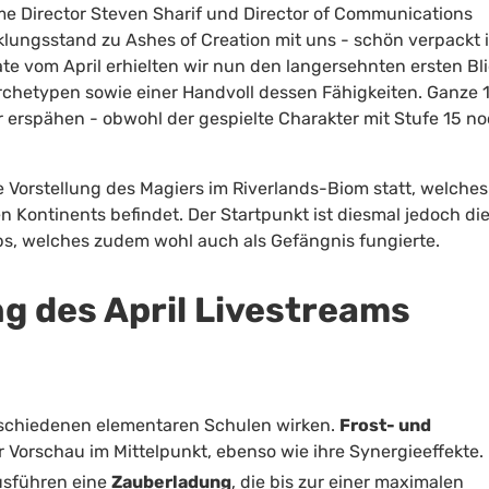
me Director
Steven Sharif
und Director of Communications
lungsstand zu Ashes of Creation mit uns - schön verpackt 
te vom April erhielten wir nun den langersehnten ersten Bl
rchetypen sowie einer Handvoll dessen Fähigkeiten. Ganze 
r erspähen - obwohl der gespielte Charakter mit Stufe 15 n
e Vorstellung des Magiers im Riverlands-Biom statt, welches
 Kontinents befindet. Der Startpunkt ist diesmal jedoch di
ps, welches zudem wohl auch als Gefängnis fungierte.
 des April Livestreams
rschiedenen elementaren Schulen wirken.
Frost- und
r Vorschau im Mittelpunkt, ebenso wie ihre Synergieeffekte.
usführen eine
Zauberladung
, die bis zur einer maximalen