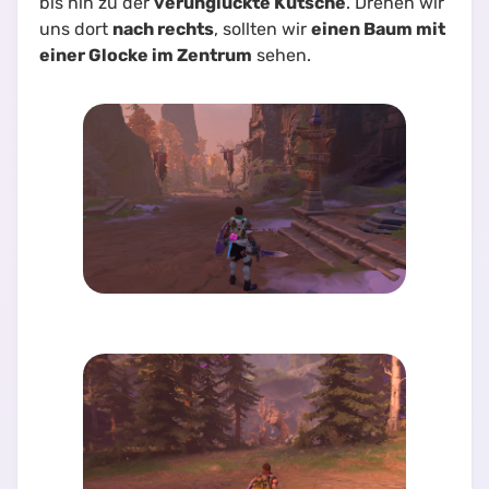
bis hin zu der
verunglückte Kutsche
. Drehen wir
uns dort
nach rechts
, sollten wir
einen Baum mit
einer Glocke im Zentrum
sehen.