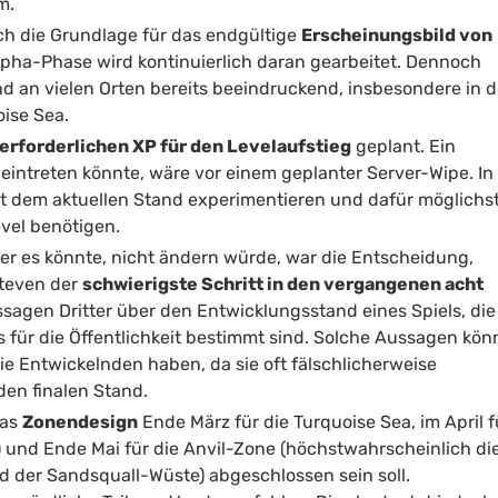
m.
lich die Grundlage für das endgültige
Erscheinungsbild von
Alpha-Phase wird kontinuierlich daran gearbeitet. Dennoch
nd an vielen Orten bereits beeindruckend, insbesondere in d
ise Sea.
erforderlichen XP für den Levelaufstieg
geplant. Ein
 eintreten könnte, wäre vor einem geplanter Server-Wipe. In
it dem aktuellen Stand experimentieren und dafür möglichs
evel benötigen.
er es könnte, nicht ändern würde, war die Entscheidung,
Steven der
schwierigste Schritt in den vergangenen acht
sagen Dritter über den Entwicklungsstand eines Spiels, die
s für die Öffentlichkeit bestimmt sind. Solche Aussagen kö
ie Entwickelnden haben, da sie oft fälschlicherweise
den finalen Stand.
das
Zonendesign
Ende März für die Turquoise Sea, im April f
) und Ende Mai für die Anvil-Zone (höchstwahrscheinlich di
d der Sandsquall-Wüste) abgeschlossen sein soll.