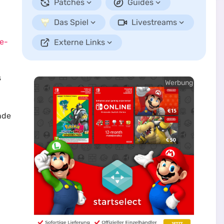
Patches
Guides
Das Spiel
Livestreams
de-
Externe Links
s
Werbung
nde