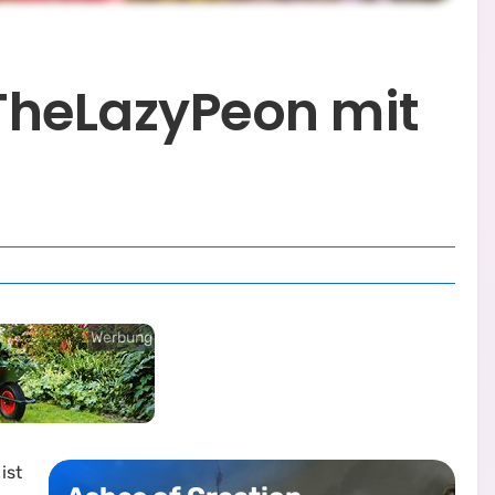
 TheLazyPeon mit
Werbung
ist