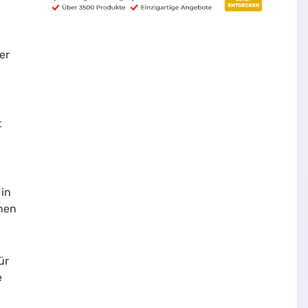
er
t
 in
nnen
ür
e