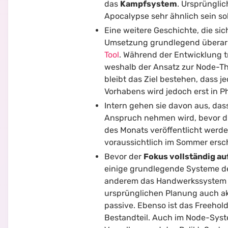
das
Kampfsystem
. Ursprüngli
Apocalypse sehr ähnlich sein sol
Eine weitere Geschichte, die sic
Umsetzung grundlegend überarbe
Tool
. Während der Entwicklung t
weshalb der Ansatz zur Node-T
bleibt das Ziel bestehen, dass j
Vorhabens wird jedoch erst in P
Intern gehen sie davon aus, das
Anspruch nehmen wird, bevor die
des Monats veröffentlicht werd
voraussichtlich im Sommer ersc
Bevor der
Fokus vollständig au
einige grundlegende Systeme de
anderem das Handwerkssystem mi
ursprünglichen Planung auch akt
passive. Ebenso ist das Freehol
Bestandteil. Auch im Node-Syst