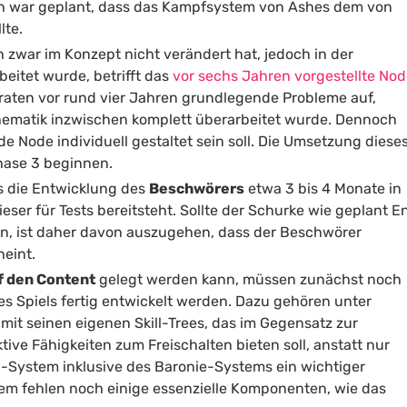
ch war geplant, dass das Kampfsystem von Ashes dem von
lte.
h zwar im Konzept nicht verändert hat, jedoch in der
itet wurde, betrifft das
vor sechs Jahren vorgestellte No
raten vor rund vier Jahren grundlegende Probleme auf,
hematik inzwischen komplett überarbeitet wurde. Dennoch
ede Node individuell gestaltet sein soll. Die Umsetzung diese
hase 3 beginnen.
s die Entwicklung des
Beschwörers
etwa 3 bis 4 Monate in
ser für Tests bereitsteht. Sollte der Schurke wie geplant E
en, ist daher davon auszugehen, dass der Beschwörer
heint.
f den Content
gelegt werden kann, müssen zunächst noch
s Spiels fertig entwickelt werden. Dazu gehören unter
t seinen eigenen Skill-Trees, das im Gegensatz zur
ive Fähigkeiten zum Freischalten bieten soll, anstatt nur
d-System inklusive des Baronie-Systems ein wichtiger
em fehlen noch einige essenzielle Komponenten, wie das