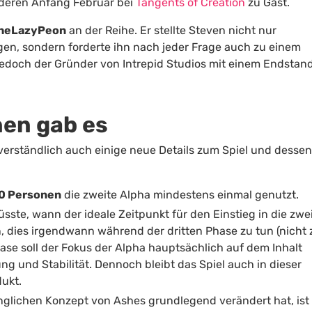
anderen Anfang Februar bei
Tangents of Creation
zu Gast.
heLazyPeon
an der Reihe. Er stellte Steven nicht nur
gen, sondern forderte ihn nach jeder Frage auch zu einem
 jedoch der Gründer von Intrepid Studios mit einem Endstan
nen gab es
erständlich auch einige neue Details zum Spiel und desse
00 Personen
die zweite Alpha mindestens einmal genutzt.
te, wann der ideale Zeitpunkt für den Einstieg in die zwe
, dies irgendwann während der dritten Phase zu tun (nicht 
hase soll der Fokus der Alpha hauptsächlich auf dem Inhalt
ng und Stabilität. Dennoch bleibt das Spiel auch in dieser
ukt.
nglichen Konzept von Ashes grundlegend verändert hat, ist