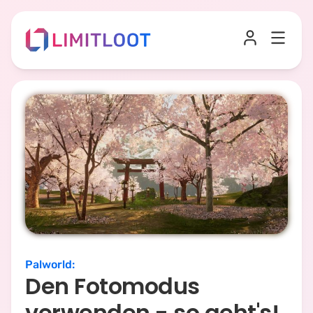
Palworld
:
Den Fotomodus
verwenden - so geht's!