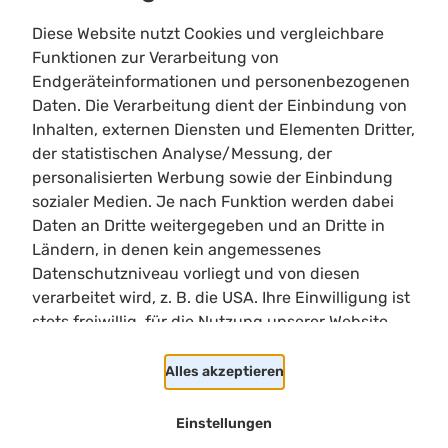
Diese Website nutzt Cookies und vergleichbare
Funktionen zur Verarbeitung von
Endgeräteinformationen und personenbezogenen
Daten. Die Verarbeitung dient der Einbindung von
Inhalten, externen Diensten und Elementen Dritter,
Limitloot
der statistischen Analyse/Messung, der
Roadmap
personalisierten Werbung sowie der Einbindung
Kontakt
sozialer Medien. Je nach Funktion werden dabei
Kooperationen
Daten an Dritte weitergegeben und an Dritte in
Ländern, in denen kein angemessenes
Shortcuts
Datenschutzniveau vorliegt und von diesen
Heller/Dunkler Modus
verarbeitet wird, z. B. die USA. Ihre Einwilligung ist
Suchen
stets freiwillig, für die Nutzung unserer Website
Cookie Einstellungen
nicht erforderlich und kann jederzeit auf unserer
Rechtliches
Seite abgelehnt oder widerrufen werden.
Alles akzeptieren
Impressum
Datenschutzerklärung
Einstellungen