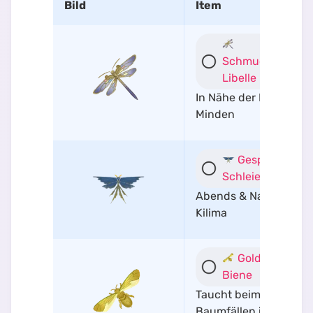
Bild
Item
Schmuckflügel-
Libelle
In Nähe der Pavel-
Minden
Gespinst-
Schleiermotte
Abends & Nachts in
Kilima
Goldruhm-
Biene
Taucht beim
Baumfällen in der