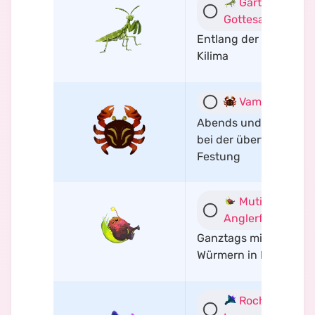
Garten-
Gottesanbeterin
Entlang der Küste von
Kilima
Vampirkrebs
Abends und Nachts
bei der überfluteten
Festung
Mutierter
Anglerfisch
Ganztags mit
Würmern in Höhlen
Rochen der