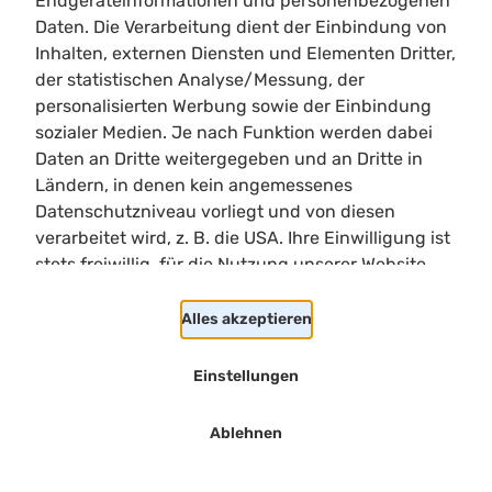
Endgeräteinformationen und personenbezogenen
Tempel der Wurzeln abgeschlossen und
Daten. Die Verarbeitung dient der Einbindung von
Quest
Schatzkammer der Wurzeln
Inhalten, externen Diensten und Elementen Dritter,
angenommen
der statistischen Analyse/Messung, der
personalisierten Werbung sowie der Einbindung
sozialer Medien. Je nach Funktion werden dabei
Paket "Früchte der Erde"
Daten an Dritte weitergegeben und an Dritte in
Ländern, in denen kein angemessenes
Bild
Item
Datenschutzniveau vorliegt und von diesen
verarbeitet wird, z. B. die USA. Ihre Einwilligung ist
stets freiwillig, für die Nutzung unserer Website
Muujin-Bahari
nicht erforderlich und kann jederzeit auf unserer
Rezept
a
b Kochen-Stu
Seite abgelehnt oder widerrufen werden.
Alles akzeptieren
20 erhältlich
Einstellungen
Gefüllte Pilze mit
Speck
Ablehnen
Rezept in der Küche v
Badruu und Delaila