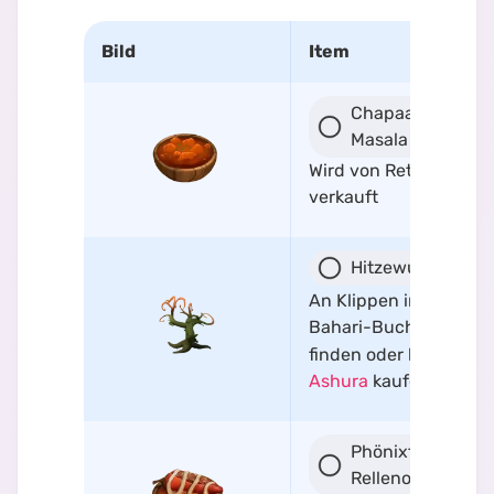
Bild
Item
Chapaa-
Masala
Wird von Reth
verkauft
Hitzewurzel
An Klippen in der
Bahari-Bucht
finden oder bei
Ashura
kaufen
Phönixfeuer-
Relleno