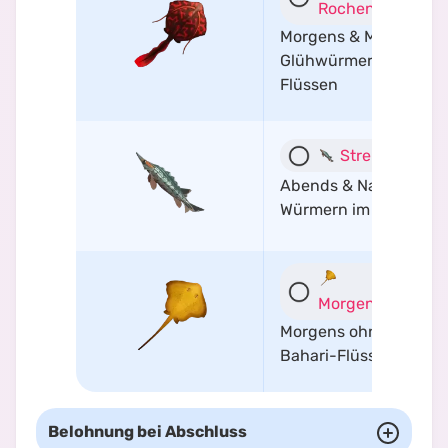
Rochen
Morgens & Mittags mit
Glühwürmern in Kilim
Flüssen
Streifenstör
Abends & Nachts mit
Würmern im Kilima-Se
Morgendämmerr
Morgens ohne Köder i
Bahari-Flüssen
Belohnung bei Abschluss