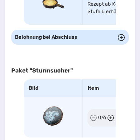
Rezept ab Kochen-
Stufe 6 erhältlich
Belohnung bei Abschluss
Paket "Sturmsucher"
Bild
Item
Sturmsuc
0
/
6
Medaillon