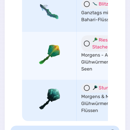
Blitz-Aal
Ganztags mit Würmern
Bahari-Flüssen
Riesiger Kilim
Stachelrochen
Morgens - Abends mit
Glühwürmern in Kilim
Seen
Sturmrochen
Morgens & Mittags mit
Glühwürmern in Bahar
Flüssen