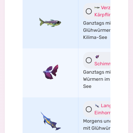
Verzauberter
Kärpfling
Ganztags mit
Glühwürmern im
Kilima-See
Schimmerflosse
Ganztags mit
Würmern im Kilima-
See
Langnasiger
Einhornfisch
Morgens und Mittags
mit Glühwürmern an