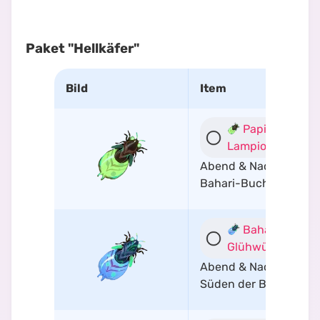
Paket "Hellkäfer"
Bild
Item
Papier-
Lampionwürmch
Abend & Nachts in de
Bahari-Bucht
Bahari-
Glühwürmchen
Abend & Nachts im
Süden der Bahari-Bu