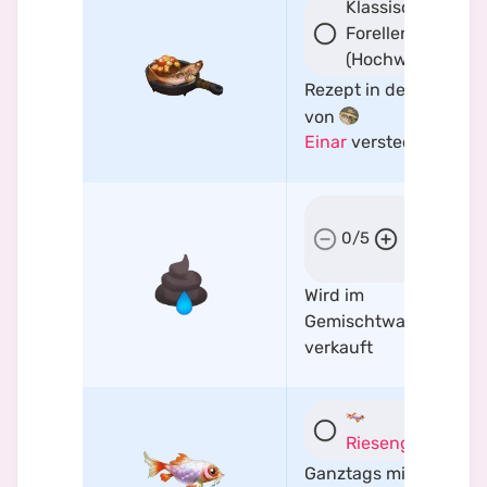
Klassisches
Forellengericht
(Hochwertig)
Rezept in der Höhle
von
Einar
versteckt
Wasser-
Marsch-
0
/
5
Dünger
Wird im
Gemischtwarenladen
verkauft
Riesengoldfisch
Ganztags mit