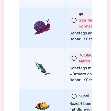
Streifenhaus-
Schnecke
Ganztags an der
Bahari-Küste
Blauer
Marlin
Ganztags mit
Würmern an der
Bahari-Küste
Sushi
Rezept beim Angeln
mit Glühwürmchen