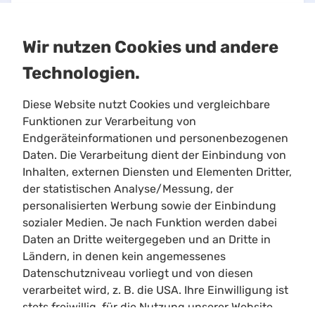
Wir nutzen Cookies und andere
Technologien.
Diese Website nutzt Cookies und vergleichbare
Funktionen zur Verarbeitung von
Endgeräteinformationen und personenbezogenen
Daten. Die Verarbeitung dient der Einbindung von
This is an unofficial Star Citizen fansite, not
Inhalten, externen Diensten und Elementen Dritter,
affiliated with the Cloud Imperium group of
der statistischen Analyse/Messung, der
companies. All content on this site not authored
personalisierten Werbung sowie der Einbindung
by its host or users are property of their
sozialer Medien. Je nach Funktion werden dabei
respective owners.
Daten an Dritte weitergegeben und an Dritte in
Ländern, in denen kein angemessenes
All characters, places, events, ships, and ship
Datenschutzniveau vorliegt und von diesen
designs, and other content originating from Star
verarbeitet wird, z. B. die USA. Ihre Einwilligung ist
Citizen, Squadron 42, or other content produced
stets freiwillig, für die Nutzung unserer Website
or created by its publishers or developers, are the