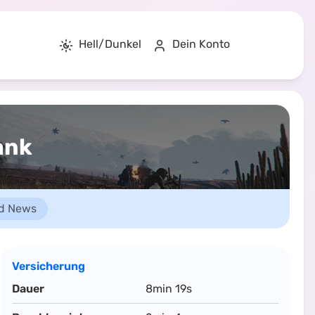
Hell/Dunkel
Dein Konto
ank
d News
Versicherung
Dauer
8min 19s