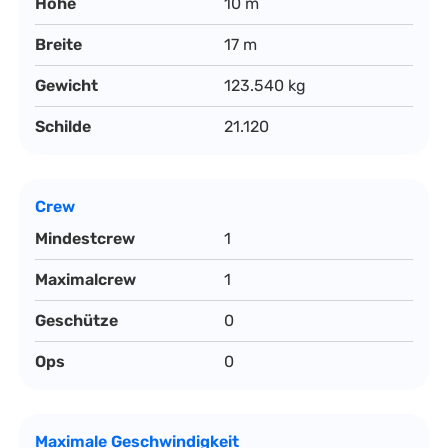
Höhe
10 m
Breite
17 m
Gewicht
123.540 kg
Schilde
21.120
Crew
Mindestcrew
1
Maximalcrew
1
Geschütze
0
Ops
0
Maximale Geschwindigkeit