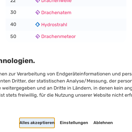
22
Drachenwelle
30
Drachenatem
40
Hydrostrahl
50
Drachenmeteor
hnologien.
onen zur Verarbeitung von Endgeräteinformationen und per
ten Dritter, der statistischen Analyse/Messung, der person
e weitergegeben und an Dritte in Ländern, in denen kein 
Shortcuts
 ist stets freiwillig, für die Nutzung unserer Website nicht e
Heller/Dunkler Modus
Suchen
Cookie Einstellungen
Alles akzeptieren
Einstellungen
Ablehnen
Copyright
2026
Limitloot