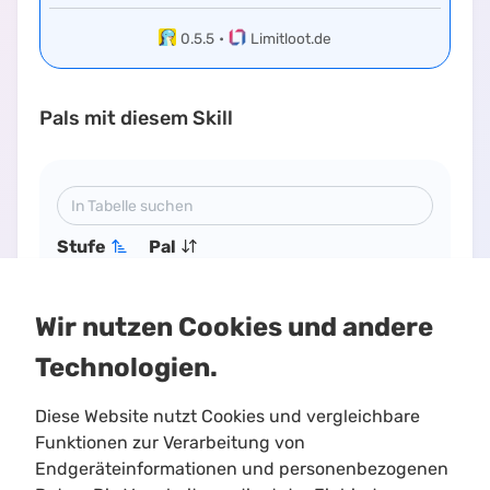
0.5.5
•
Limitloot.de
Pals mit diesem Skill
Stufe
Pal
15
Lullu
Wir nutzen Cookies und andere
22
Caprity Noct
Technologien.
Diese Website nutzt Cookies und vergleichbare
Funktionen zur Verarbeitung von
Endgeräteinformationen und personenbezogenen