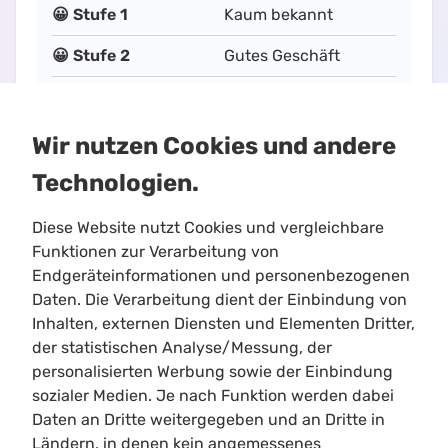
😀 Stufe 1
Kaum bekannt
😀 Stufe 2
Gutes Geschäft
😀 Stufe 3
Stattliche Kameradin
😀 Stufe 4
Gnadenloser Freund
Wir nutzen Cookies und andere
Technologien.
Diese Website nutzt Cookies und vergleichbare
Funktionen zur Verarbeitung von
Endgeräteinformationen und personenbezogenen
Daten. Die Verarbeitung dient der Einbindung von
Inhalten, externen Diensten und Elementen Dritter,
Limitloot
der statistischen Analyse/Messung, der
Roadmap
personalisierten Werbung sowie der Einbindung
Kontakt
sozialer Medien. Je nach Funktion werden dabei
Kooperationen
Daten an Dritte weitergegeben und an Dritte in
Ländern, in denen kein angemessenes
Shortcuts