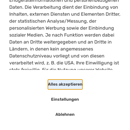
Endgeräteinformationen und personenbezogenen
Limitloot
Daten. Die Verarbeitung dient der Einbindung von
Roadmap
Inhalten, externen Diensten und Elementen Dritter,
Kontakt
der statistischen Analyse/Messung, der
Kooperationen
personalisierten Werbung sowie der Einbindung
sozialer Medien. Je nach Funktion werden dabei
Shortcuts
Daten an Dritte weitergegeben und an Dritte in
Heller/Dunkler Modus
Ländern, in denen kein angemessenes
Suchen
Datenschutzniveau vorliegt und von diesen
Cookie Einstellungen
verarbeitet wird, z. B. die USA. Ihre Einwilligung ist
stets freiwillig, für die Nutzung unserer Website
Rechtliches
nicht erforderlich und kann jederzeit auf unserer
Impressum
Seite abgelehnt oder widerrufen werden.
Alles akzeptieren
Datenschutzerklärung
Einstellungen
Copyright
2026
Limitloot
Ablehnen