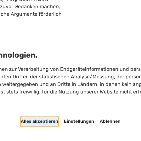
ns zuvor Gedanken machen,
che Argumente förderlich
hnologien.
onen zur Verarbeitung von Endgeräteinformationen und per
ten Dritter, der statistischen Analyse/Messung, der person
e weitergegeben und an Dritte in Ländern, in denen kein 
Shortcuts
 ist stets freiwillig, für die Nutzung unserer Website nicht e
Heller/Dunkler Modus
Suchen
Cookie Einstellungen
Alles akzeptieren
Einstellungen
Ablehnen
Copyright
2026
Limitloot